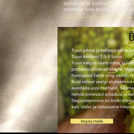
ajalooline ja kultuuriline taus
avastada uusi maitseid ja elamu
Õ
Tuuri päeva ja kellaaja valite ise
Tuuri kestvus 1,5-2 tunni.
Tuuri käigus saate näha, kuidas
protsessi erinevad etapid. Meie
huvitavaid fakte ning vastab t
Kuid sellest veelgi olulisem on
avastada uusi maitseid. Saame
nende erinevaid omadusi ja is
Degusteerimine on
kõiki õlleso
kali, siider ja naturaalne limon
Kirjuta meile