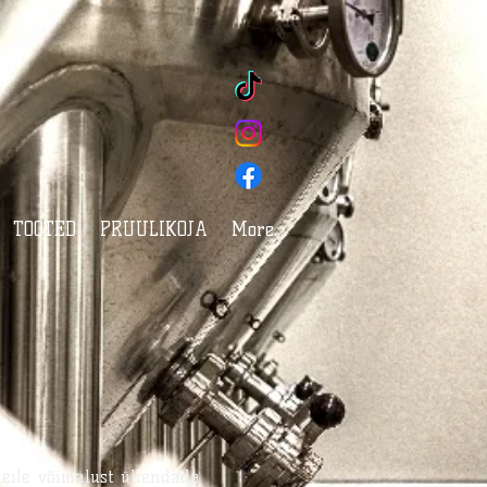
TOOTED
PRUULIKOJA
More
meile võimalust ühendada