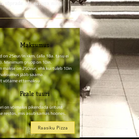
oos sõprade või perega ning
Maksumus
d on 25eur/in +km. (alla 18a. tasu ei
). Miinimum grupp on 10in.
 makse on 250eur, ehk kui tuleb 10in
maksumus jääb saama.
st võtame ettemaksu
Peale tuuri
uri on võimalus pikendada üritust
se restos, mis asub samas hoones.
Raasiku Pizza