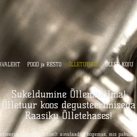
AVALEHT
POOD ja RESTO
ÕLLETUURID
ÕLLED KOJU
Sukeldumine Õllemaailma!
Õlletuur koos degusteerimisega
Raasiku Õlletehases!
gusteerimisega on tõeliselt ainulaadne kogemus, mis pakub 