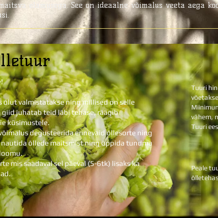
t maitsva elamusega. See on ideaalne võimalus veeta aega k
si.
lletuur
!
Tuuri hin
võetakse
 õlut valmistatakse ning millised on selle
Miinimum
 giid juhatab teid läbi tehase, räägib
vähem, 
eie küsimustele.
Tuuri ee
 võimalus degusteerida erinevaid õllesorte ning
 nautida õllede maitsmist ning õppida tundma
eloomu.
rte mis saadaval sel päeval (5-6tk) lisaks ka
Peale tu
aad.
õlleteha