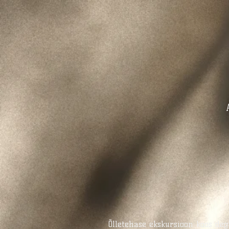
Õlletehase ekskursioon koos de