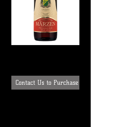
Raasiku Märzen
5,5%alc
Contact Us to Purchase
Kunagi ammu oli Eesti poodides müügil
“Märtsiõlu”.Nimi võib olla meeles
vanematel inimestel, aga Raasiku
õlletehase MARZENi aluseks on siiski
võetud üks maailma populaarsemaid
õllesorte „Marzen”, mida juuakse