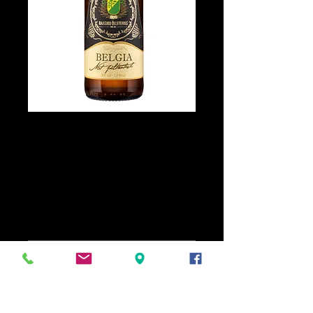
Raasiku Belgia (
filtreerimata
nisuõlu )
5,6%alc
Свяжитесь с нами для покупки
Olukord on filtreerimata ja hapu!
Tegemist on Belgia tüüpi pehme nisuõllega